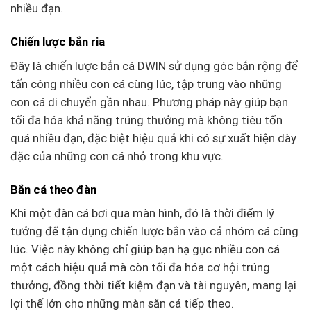
nhiều đạn.
Chiến lược bắn ria
Đây là chiến lược bắn cá DWIN sử dụng góc bắn rộng để
tấn công nhiều con cá cùng lúc, tập trung vào những
con cá di chuyển gần nhau. Phương pháp này giúp bạn
tối đa hóa khả năng trúng thưởng mà không tiêu tốn
quá nhiều đạn, đặc biệt hiệu quả khi có sự xuất hiện dày
đặc của những con cá nhỏ trong khu vực.
Bắn cá theo đàn
Khi một đàn cá bơi qua màn hình, đó là thời điểm lý
tưởng để tận dụng chiến lược bắn vào cả nhóm cá cùng
lúc. Việc này không chỉ giúp bạn hạ gục nhiều con cá
một cách hiệu quả mà còn tối đa hóa cơ hội trúng
thưởng, đồng thời tiết kiệm đạn và tài nguyên, mang lại
lợi thế lớn cho những màn săn cá tiếp theo.