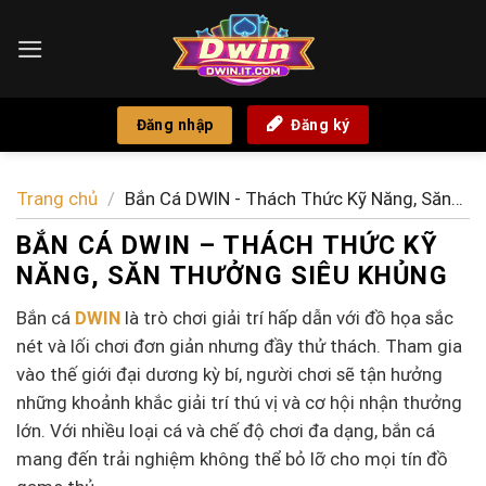
Bỏ
qua
nội
dung
Đăng nhập
Đăng ký
Trang chủ
/
Bắn Cá DWIN - Thách Thức Kỹ Năng, Săn
Thưởng Siêu Khủng
BẮN CÁ DWIN – THÁCH THỨC KỸ
NĂNG, SĂN THƯỞNG SIÊU KHỦNG
Bắn cá
DWIN
là trò chơi giải trí hấp dẫn với đồ họa sắc
nét và lối chơi đơn giản nhưng đầy thử thách. Tham gia
vào thế giới đại dương kỳ bí, người chơi sẽ tận hưởng
những khoảnh khắc giải trí thú vị và cơ hội nhận thưởng
lớn. Với nhiều loại cá và chế độ chơi đa dạng, bắn cá
mang đến trải nghiệm không thể bỏ lỡ cho mọi tín đồ