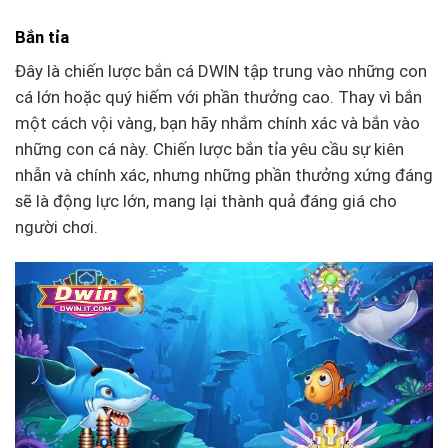
Bắn tỉa
Đây là chiến lược bắn cá DWIN tập trung vào những con
cá lớn hoặc quý hiếm với phần thưởng cao. Thay vì bắn
một cách vội vàng, bạn hãy nhắm chính xác và bắn vào
những con cá này. Chiến lược bắn tỉa yêu cầu sự kiên
nhẫn và chính xác, nhưng những phần thưởng xứng đáng
sẽ là động lực lớn, mang lại thành quả đáng giá cho
người chơi.