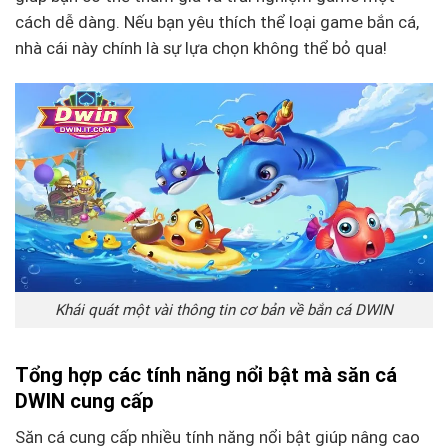
cách dễ dàng. Nếu bạn yêu thích thể loại game bắn cá,
nhà cái này chính là sự lựa chọn không thể bỏ qua!
Khái quát một vài thông tin cơ bản về bắn cá DWIN
Tổng hợp các tính năng nổi bật mà săn cá
DWIN cung cấp
Săn cá cung cấp nhiều tính năng nổi bật giúp nâng cao