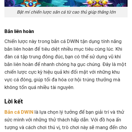
Bật mí chiến lược săn cá từ cao thủ giúp thắng lớn
Bắn liên hoàn
Chiến lược này trong bắn cá DWIN tận dụng tính năng
bắn liên hoàn để tiêu diệt nhiều mục tiêu cùng lúc. Khi
đàn cá tập trung đông đúc, bạn có thể sử dụng vũ khí
bắn liên hoàn để nhanh chóng hạ gục chúng. Đây là một
chiến lược cực kỳ hiệu quả khi đối mặt với những khu
vực cá đông, giúp tối đa hóa cơ hội trúng thưởng mà
không tốn quá nhiều tài nguyên.
Lời kết
Bắn cá DWIN
là lựa chọn lý tưởng để bạn giải trí và thử
sức mình với những thử thách hấp dẫn. Với đồ họa ấn
tượng và cách chơi thú vị, trò chơi này sẽ mang đến cho