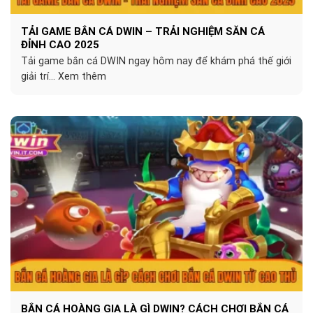
TẢI GAME BẮN CÁ DWIN – TRẢI NGHIỆM SĂN CÁ
ĐỈNH CAO 2025
Tải game bắn cá DWIN ngay hôm nay để khám phá thế giới
giải trí... Xem thêm
BẮN CÁ HOÀNG GIA LÀ GÌ DWIN? CÁCH CHƠI BẮN CÁ