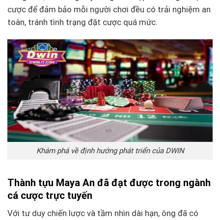
cược để đảm bảo mỗi người chơi đều có trải nghiệm an
toàn, tránh tình trạng đặt cược quá mức.
Khám phá về định hướng phát triển của DWIN
Thành tựu Maya An đã đạt được trong ngành
cá cược trực tuyến
Với tư duy chiến lược và tầm nhìn dài hạn, ông đã có