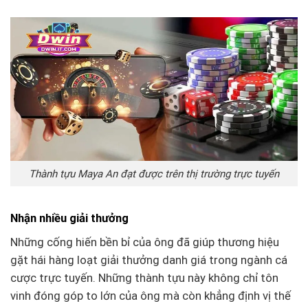
Thành tựu Maya An đạt được trên thị trường trực tuyến
Nhận nhiều giải thưởng
Những cống hiến bền bỉ của ông đã giúp thương hiệu
gặt hái hàng loạt giải thưởng danh giá trong ngành cá
cược trực tuyến. Những thành tựu này không chỉ tôn
vinh đóng góp to lớn của ông mà còn khẳng định vị thế