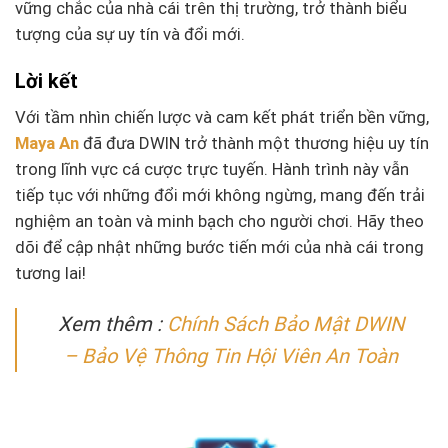
vững chắc của nhà cái trên thị trường, trở thành biểu
tượng của sự uy tín và đổi mới.
Lời kết
Với tầm nhìn chiến lược và cam kết phát triển bền vững,
Maya An
đã đưa DWIN trở thành một thương hiệu uy tín
trong lĩnh vực cá cược trực tuyến. Hành trình này vẫn
tiếp tục với những đổi mới không ngừng, mang đến trải
nghiệm an toàn và minh bạch cho người chơi. Hãy theo
dõi để cập nhật những bước tiến mới của nhà cái trong
tương lai!
Xem thêm :
Chính Sách Bảo Mật DWIN
– Bảo Vệ Thông Tin Hội Viên An Toàn