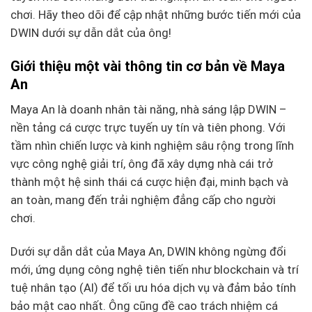
chơi. Hãy theo dõi để cập nhật những bước tiến mới của
DWIN dưới sự dẫn dắt của ông!
Giới thiệu một vài thông tin cơ bản về Maya
An
Maya An là doanh nhân tài năng, nhà sáng lập DWIN –
nền tảng cá cược trực tuyến uy tín và tiên phong. Với
tầm nhìn chiến lược và kinh nghiệm sâu rộng trong lĩnh
vực công nghệ giải trí, ông đã xây dựng nhà cái trở
thành một hệ sinh thái cá cược hiện đại, minh bạch và
an toàn, mang đến trải nghiệm đẳng cấp cho người
chơi.
Dưới sự dẫn dắt của Maya An, DWIN không ngừng đổi
mới, ứng dụng công nghệ tiên tiến như blockchain và trí
tuệ nhân tạo (AI) để tối ưu hóa dịch vụ và đảm bảo tính
bảo mật cao nhất. Ông cũng đề cao trách nhiệm cá