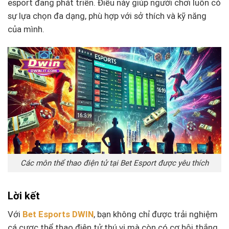
esport đang phát triển. Điều này giúp người chơi luôn có
sự lựa chọn đa dạng, phù hợp với sở thích và kỹ năng
của mình.
Các môn thể thao điện tử tại Bet Esport được yêu thích
Lời kết
Với
Bet Esports DWIN
, bạn không chỉ được trải nghiệm
cá cược thể thao điện tử thú vị mà còn có cơ hội thắng