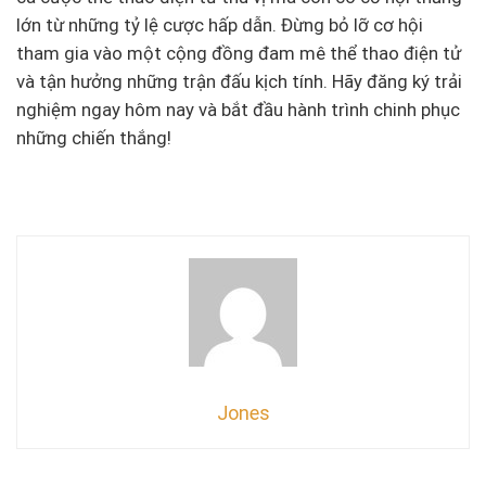
lớn từ những tỷ lệ cược hấp dẫn. Đừng bỏ lỡ cơ hội
tham gia vào một cộng đồng đam mê thể thao điện tử
và tận hưởng những trận đấu kịch tính. Hãy đăng ký trải
nghiệm ngay hôm nay và bắt đầu hành trình chinh phục
những chiến thắng!
Jones