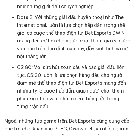
như những giải đấu chuyên nghiệp.
Dota 2: Với những giải đấu huyền thoại như The
International, luôn là lựa chọn hấp dẫn trong thế
giới cá cược thể thao điện tử. Bet Esports DWIN
mang đến cơ hội cho người chơi tham gia cá cược
vào các trận đấu đỉnh cao này, đầy kịch tính và cơ
hội thắng lớn.
CS:GO: Với sức hút toàn cầu và các giải đấu liên
tục, CS:GO luôn là lựa chọn hàng đầu cho người
đam mê thể thao điện tử. Bet Esports mang đến
những tỷ lệ cược hấp dẫn, giúp người chơi thêm
phần kịch tính và cơ hội chiến thắng lớn trong
từng trận đấu.
Ngoài những tựa game trên, Bet Esports cũng cung cấp
các trò chơi khác như PUBG, Overwatch, và nhiều game