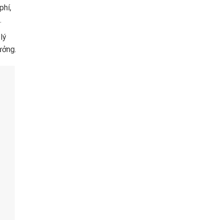
phí,
.
lý
ưởng.