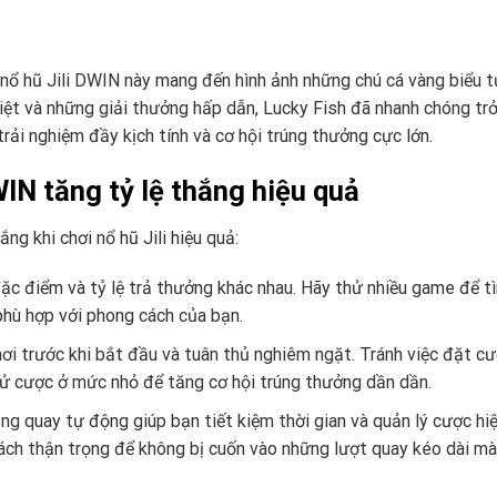
nổ hũ Jili DWIN này mang đến hình ảnh những chú cá vàng biểu 
biệt và những giải thưởng hấp dẫn, Lucky Fish đã nhanh chóng tr
trải nghiệm đầy kịch tính và cơ hội trúng thưởng cực lớn.
WIN tăng tỷ lệ thắng hiệu quả
ng khi chơi nổ hũ Jili hiệu quả:
ặc điểm và tỷ lệ trả thưởng khác nhau. Hãy thử nhiều game để t
phù hợp với phong cách của bạn.
hơi trước khi bắt đầu và tuân thủ nghiêm ngặt. Tránh việc đặt c
hử cược ở mức nhỏ để tăng cơ hội trúng thưởng dần dần.
ng quay tự động giúp bạn tiết kiệm thời gian và quản lý cược hiệ
ách thận trọng để không bị cuốn vào những lượt quay kéo dài m