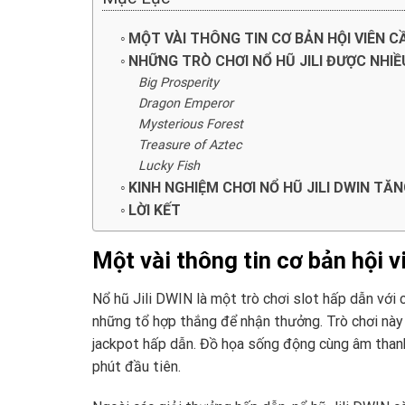
MỘT VÀI THÔNG TIN CƠ BẢN HỘI VIÊN CẦ
NHỮNG TRÒ CHƠI NỔ HŨ JILI ĐƯỢC NHIỀ
Big Prosperity
Dragon Emperor
Mysterious Forest
Treasure of Aztec
Lucky Fish
KINH NGHIỆM CHƠI NỔ HŨ JILI DWIN TĂ
LỜI KẾT
Một vài thông tin cơ bản hội v
Nổ hũ Jili DWIN là một trò chơi slot hấp dẫn với 
những tổ hợp thắng để nhận thưởng. Trò chơi này 
jackpot hấp dẫn. Đồ họa sống động cùng âm thanh
phút đầu tiên.