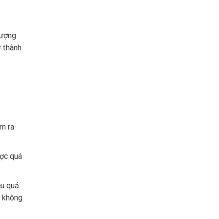
tượng
ở thành
ìm ra
ược quá
u quả.
à không